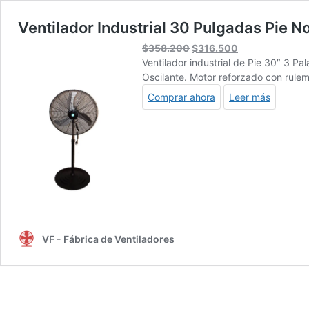
Ventilador Industrial 30 Pulgadas Pie N
El
El
$
358.200
$
316.500
precio
precio
Ventilador industrial de Pie 30″ 3 P
original
actual
Oscilante. Motor reforzado con rul
era:
es:
Comprar ahora
Leer más
$358.200.
$316.500.
VF - Fábrica de Ventiladores