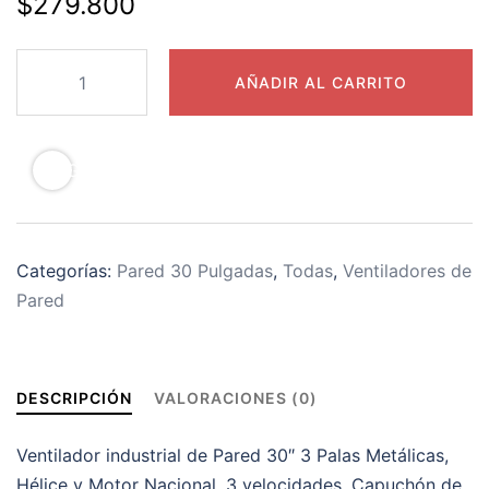
$
279.800
AÑADIR AL CARRITO
<SVG XMLNS="HTTP://WWW.W3.ORG/2000/SVG" VIEWBOX="
Categorías:
Pared 30 Pulgadas
,
Todas
,
Ventiladores de
Pared
DESCRIPCIÓN
VALORACIONES (0)
Ventilador industrial de Pared 30″ 3 Palas Metálicas,
Hélice y Motor Nacional. 3 velocidades. Capuchón de