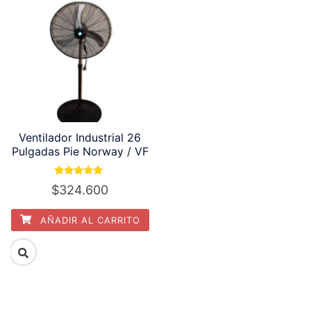
Ventilador Industrial 26
Pulgadas Pie Norway / VF
Valorado
$
324.600
con
5.00
de 5
AÑADIR AL CARRITO