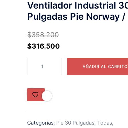
Ventilador Industrial 3
Pulgadas Pie Norway /
$
358.200
$
316.500
AÑADIR AL CARRITO
<SVG XMLNS="HTTP://WWW.W3.ORG/2000/
Categorías:
Pie 30 Pulgadas
,
Todas
,