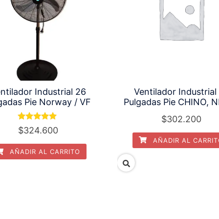
ntilador Industrial 26
Ventilador Industrial
gadas Pie Norway / VF
Pulgadas Pie CHINO, N
$
302.200
Valorado
$
324.600
con
AÑADIR AL CARRI
5.00
de 5
AÑADIR AL CARRITO