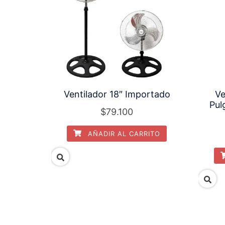
Ventilador 18″ Importado
Ve
Pul
$
79.100
AÑADIR AL CARRITO