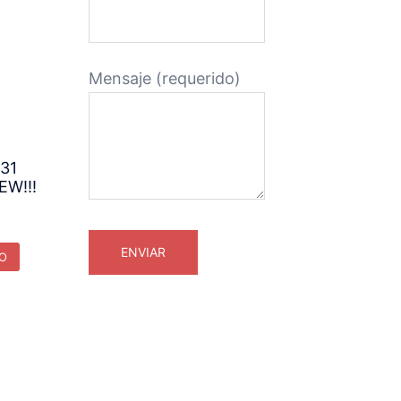
Mensaje (requerido)
 31
EW!!!
TO