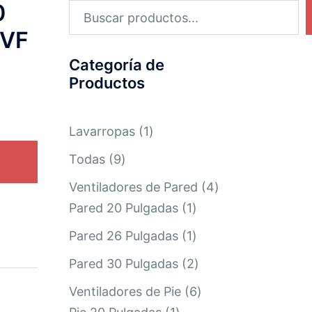
0
 VF
Categoría de
Productos
Lavarropas
1
Todas
9
Ventiladores de Pared
4
Pared 20 Pulgadas
1
SVG" VIEWBOX="0 0 512 512"><PATH D="M504.971 359.029C
Pared 26 Pulgadas
1
Pared 30 Pulgadas
2
Ventiladores de Pie
6